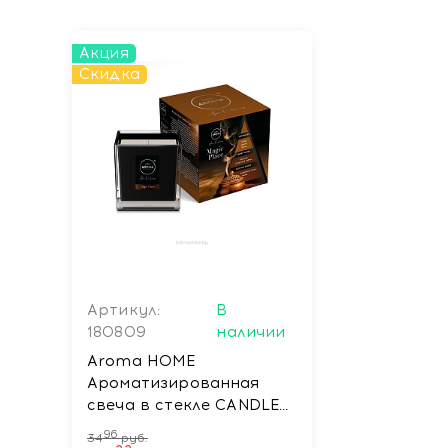
Акция
Скидка
Артикул:
В
180809
наличии
Aroma HOME
Ароматизированная
свеча в стекле CANDLE
MAGIC PLACE, 155 гр
96
34
руб.