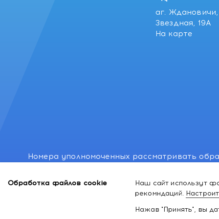
аг. Ждановичи, 
Звездная, 19А
На карте
Номера уполномоченных рассматривать обра
лиц: Минский районный исполнительный комитет
Обработка файлов cookie
Наш сайт использут фа
Номер и адрес электронной почты лица, упо
рекомндаций.
Настроит
законодательством о защите прав потребител
Нажав "Принять", вы д