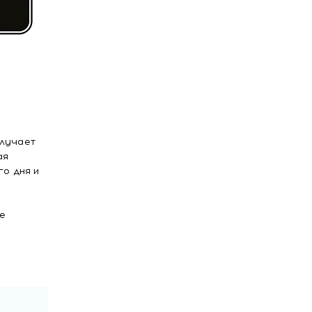
злучает
ая
о дня и
ке