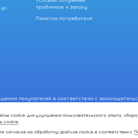
Условия получения
пробников к заказу
ул.
Памятка потребителя
щения покупателей в соответствии с законодатель
, отдел торговли и услуг: +375 17 270-29-14, +375 1
йлы cookie для улучшения пользовательского опыта, сбора
лномоченного рассматривать обращения покупателе
ь cookie
ей:766-55-88 (для всех мобильных операторов), info
ате согласие на обработку файлов cookie в соответствии с
П