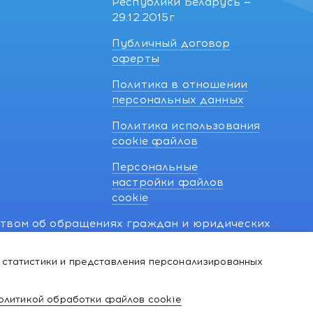
Республики Беларусь —
29.12.2015г
Публичный договор
оферты
Политика в отношении
персональных данных
Политика использования
cookie файлов
Персональные
настройки файлов
cookie
ством об обращениях граждан и юридических
7 270 33 26.
 статистики и представления персонализированных
й о нарушении их прав, предусмотренных
@kakvapteke.by
олитикой обработки файлов cookie