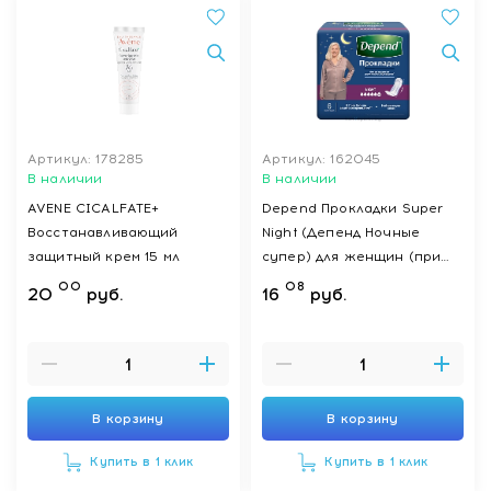
Артикул: 178285
Артикул: 162045
В наличии
В наличии
AVENE CICALFATE+
Depend Прокладки Super
Восстанавливающий
Night (Депенд Ночные
защитный крем 15 мл
супер) для женщин (при
недержании), 6 шт
00
08
20
руб.
16
руб.
В корзину
В корзину
Купить в 1 клик
Купить в 1 клик