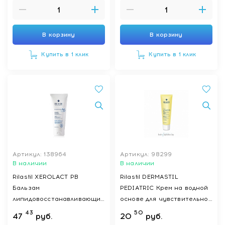
В корзину
В корзину
Купить в 1 клик
Купить в 1 клик
Артикул: 138964
Артикул: 98299
В наличии
В наличии
Rilastil XEROLACT PB
Rilastil DERMASTIL
Бальзам
PEDIATRIC Крем на водной
липидовосстанавливающий
основе для чувствительной
для лица и тела против
кожи младенцев и детей,
43
50
47
руб.
20
руб.
раздражения, 200 мл
100 мл