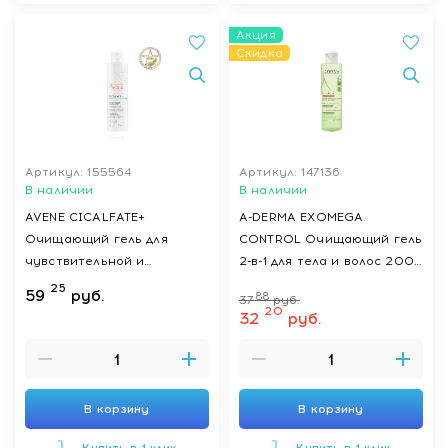
Акция
Скидка
Артикул: 155564
Артикул: 147136
В наличии
В наличии
AVENE CICALFATE+
A-DERMA EXOMEGA
Очищающий гель для
CONTROL Очищающий гель
чувствительной и
2-в-1 для тела и волос 200
раздраженной кожи 200
мл
25
59
руб.
88
37
руб.
мл
20
32
руб.
В корзину
В корзину