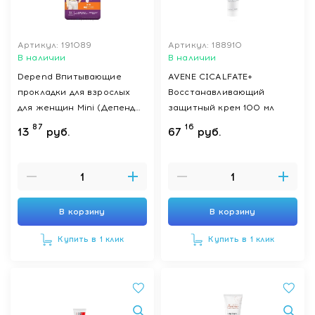
Артикул: 191089
Артикул: 188910
В наличии
В наличии
Depend Впитывающие
AVENE CICALFATE+
прокладки для взрослых
Восстанавливающий
для женщин Mini (Депенд
защитный крем 100 мл
Мини), 14 шт
87
16
13
руб.
67
руб.
В корзину
В корзину
Купить в 1 клик
Купить в 1 клик