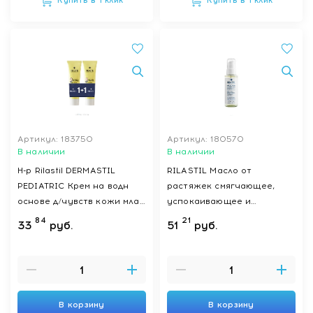
Купить в 1 клик
Купить в 1 клик
Артикул: 183750
Артикул: 180570
В наличии
В наличии
Н-р Rilastil DERMASTIL
RILASTIL Масло от
PEDIATRIC Крем на водн
растяжек смягчающее,
основе д/чувств кожи млад
успокаивающее и
детей 1+1, 100 мл 2 шт
защитное 100 мл
84
21
33
руб.
51
руб.
В корзину
В корзину