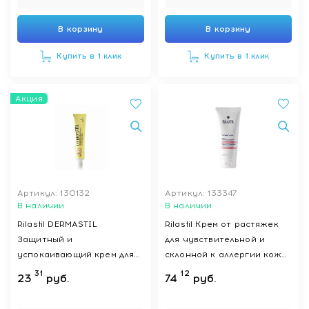
В корзину
В корзину
Купить в 1 клик
Купить в 1 клик
Акция
Артикул: 130132
Артикул: 133347
В наличии
В наличии
Rilastil DERMASTIL
Rilastil Крем от растяжек
Защитный и
для чувствительной и
успокаивающий крем для
склонной к аллергии кожи,
младенцев и детей с
200 мл
31
12
23
руб.
74
руб.
чувствительной кожей, 50
г