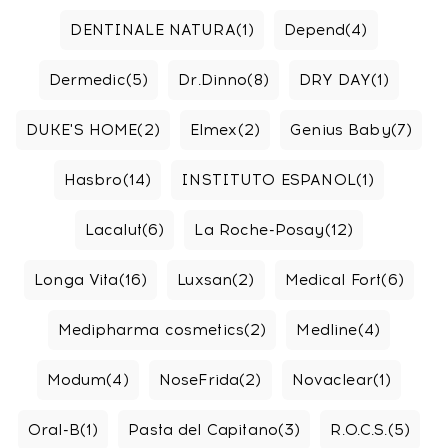
DENTINALE NATURA
(1)
Depend
(4)
Dermedic
(5)
Dr.Dinno
(8)
DRY DAY
(1)
DUKE'S HOME
(2)
Elmex
(2)
Genius Baby
(7)
Hasbro
(14)
INSTITUTO ESPANOL
(1)
Lacalut
(6)
La Roche-Posay
(12)
Longa Vita
(16)
Luxsan
(2)
Medical Fort
(6)
Medipharma cosmetics
(2)
Medline
(4)
Modum
(4)
NoseFrida
(2)
Novaclear
(1)
Oral-B
(1)
Pasta del Capitano
(3)
R.O.C.S.
(5)