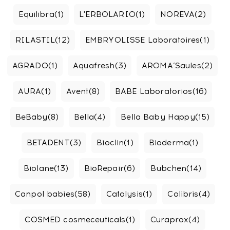
Equilibra
(1)
L'ERBOLARIO
(1)
NOREVA
(2)
RILASTIL
(12)
EMBRYOLISSE Laboratoires
(1)
AGRADO
(1)
Aquafresh
(3)
AROMA’Saules
(2)
AURA
(1)
Avent
(8)
BABE Laboratorios
(16)
BeBaby
(8)
Bella
(4)
Bella Baby Happy
(15)
BETADENT
(3)
Bioclin
(1)
Bioderma
(1)
Biolane
(13)
BioRepair
(6)
Bubchen
(14)
Canpol babies
(58)
Catalysis
(1)
Colibris
(4)
COSMED cosmeceuticals
(1)
Curaprox
(4)