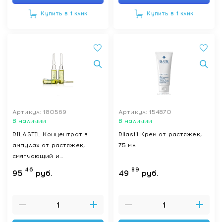
Купить в 1 клик
Купить в 1 клик
Артикул: 180569
Артикул: 154870
В наличии
В наличии
RILASTIL Концентрат в
Rilastil Крем от растяжек,
ампулах от растяжек,
75 мл
смягчающий и
разглаживающий 10 шт по
46
89
95
руб.
49
руб.
5 мл