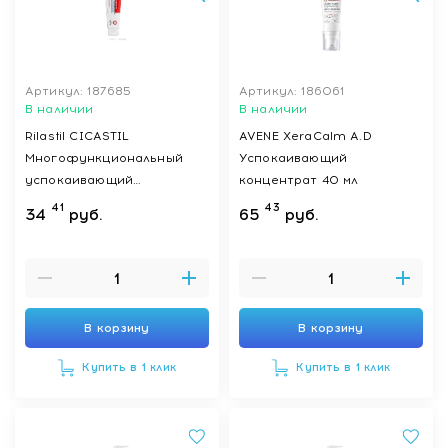
Артикул: 187685
Артикул: 186061
В наличии
В наличии
Rilastil CICASTIL
AVENE XeraCalm A.D
Многофункциональный
Успокаивающий
успокаивающий
концентрат 40 мл
восстанавливающий
41
43
34
руб.
65
руб.
бальзам для младенцев,
детей и взрослых 40 мл
В корзину
В корзину
Купить в 1 клик
Купить в 1 клик