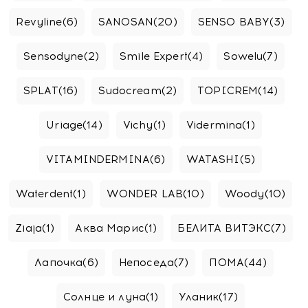
Revyline
(6)
SANOSAN
(20)
SENSO BABY
(3)
Sensodyne
(2)
Smile Expert
(4)
Sowelu
(7)
SPLAT
(16)
Sudocream
(2)
TOPICREM
(14)
Uriage
(14)
Vichy
(1)
Vidermina
(1)
VITAMINDERMINA
(6)
WATASHI
(5)
Waterdent
(1)
WONDER LAB
(10)
Woody
(10)
Ziaja
(1)
Аква Марис
(1)
БЕЛИТА ВИТЭКС
(7)
Лапочка
(6)
Непоседа
(7)
ПОМА
(44)
Солнце и луна
(1)
Уланик
(17)