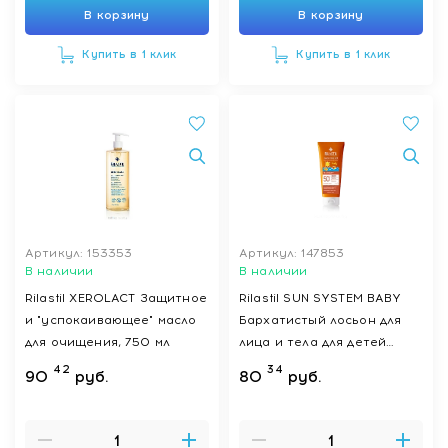
В корзину
В корзину
Купить в 1 клик
Купить в 1 клик
Артикул: 153353
Артикул: 147853
В наличии
В наличии
Rilastil XEROLACT Защитное
Rilastil SUN SYSTEM BABY
и "успокаивающее" масло
Бархатистый лосьон для
для очищения, 750 мл
лица и тела для детей
SPF50+, 200 мл
42
34
90
руб.
80
руб.